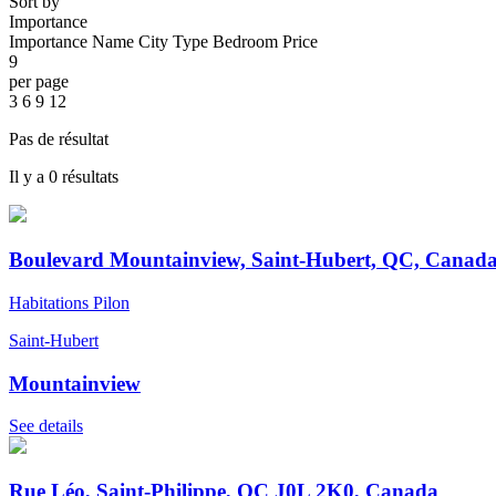
Sort by
Importance
Importance
Name
City
Type
Bedroom
Price
9
per page
3
6
9
12
Pas de résultat
Il y a 0 résultats
Boulevard Mountainview, Saint-Hubert, QC, Canad
Habitations Pilon
Saint-Hubert
Mountainview
See details
Rue Léo, Saint-Philippe, QC J0L 2K0, Canada