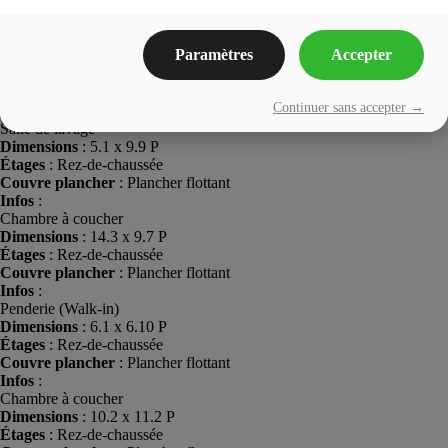
Couvre plancher
: Plancher flottant
Infos
:
Salon
Paramètres
Accepter
Dimensions
: 18.10 x 8.9 P
Étages
: Rez-de-chaussée
Couvre plancher
: Plancher flottant
Continuer sans accepter →
Infos
:
Salle de lavage
Dimensions
: 5.1 x 9.9 P
Étages
: Rez-de-chaussée
Couvre plancher
: Plancher flottant
Infos
:
Chambre à coucher
Dimensions
: 14.3 x 9.7 P
Étages
: Rez-de-chaussée
Couvre plancher
: Plancher flottant
Infos
:
Penderie (Walk-in)
Dimensions
: 6.1 x 6.10 P
Étages
: Rez-de-chaussée
Couvre plancher
: Plancher flottant
Infos
:
Chambre à coucher
Dimensions
: 10.2 x 11.2 P
Étages
: Rez-de-chaussée