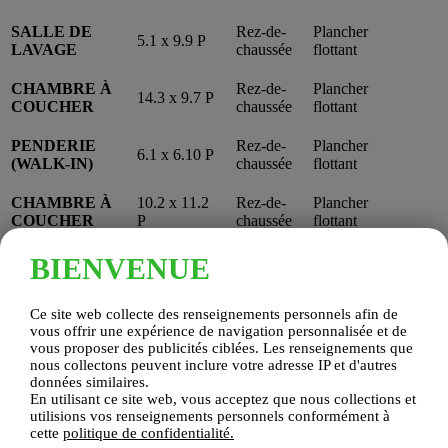
SALLE DE
Rez-de-
Plancher
5.1 x 9.9 P
LAVAGE
chaussée
flottant
CHAMBRE À
Rez-de-
Plancher
14.3 x 9.7 P
COUCHER
chaussée
flottant
PENDERIE
Rez-de-
Plancher
6.1 x 6.10 P
(WALK-IN)
chaussée
flottant
CHAMBRE À
10.2 x 11.2
Rez-de-
Plancher
COUCHER
P
chaussée
flottant
SALLE DE
Rez-de-
BIENVENUE
9.0 x 9.9 P
Céramique
BAINS
chaussée
Hall d'entrée
Ce site web collecte des renseignements personnels afin de
Dimensions
: 5.1 x 7.10 P
vous offrir une expérience de navigation personnalisée et de
Étages
: Rez-de-chaussée
vous proposer des publicités ciblées. Les renseignements que
Couvre plancher
: Plancher flottant
nous collectons peuvent inclure votre adresse IP et d'autres
Infos
:
données similaires.
Cuisine et salle à manger
En utilisant ce site web, vous acceptez que nous collections et
Dimensions
: 14.11 x 12.0 P
utilisions vos renseignements personnels conformément à
Étages
: Rez-de-chaussée
cette
politique de confidentialité.