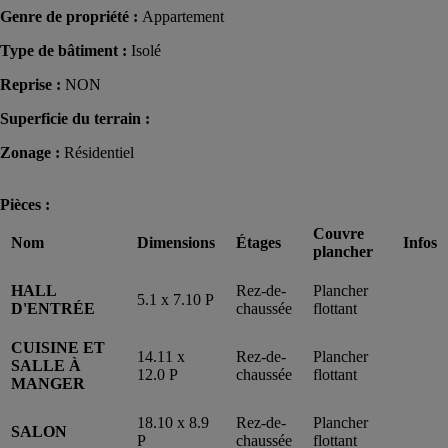
Genre de propriété :
Appartement
Type de bâtiment :
Isolé
Reprise :
NON
Superficie du terrain :
Zonage :
Résidentiel
Pièces :
Couvre
Nom
Dimensions
Étages
Infos
plancher
HALL
Rez-de-
Plancher
5.1 x 7.10 P
D'ENTRÉE
chaussée
flottant
CUISINE ET
14.11 x
Rez-de-
Plancher
SALLE À
12.0 P
chaussée
flottant
MANGER
18.10 x 8.9
Rez-de-
Plancher
SALON
P
chaussée
flottant