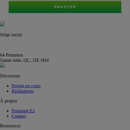
ENVOYER
Siège social
(450) 444-2828
info@E2immobilier.ca
64 Pionniers
Sainte-Julie, QC, J3E 0H4
Découvrez
Projets en cours
Réalisations
À propos
Pourquoi E2
Contact
Ressources