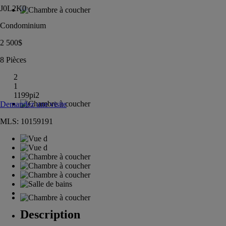
J0L2K0
Condominium
2 500
$
8 Pièces
2
1
1199pi
2
Demandez une visite
MLS: 10159191
Description