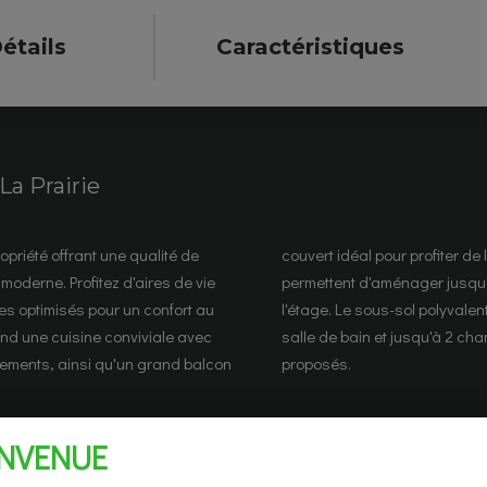
étails
Caractéristiques
La Prairie
priété offrant une qualité de
ieur. Plusieurs configurations
moderne. Profitez d'aires de vie
hambres et 2 salles de bain à
es optimisés pour un confort au
cueillir une salle familiale, une
d une cuisine conviviale avec
. Trois styles de façades sont
ements, ainsi qu'un grand balcon
proposés.
ENVENUE