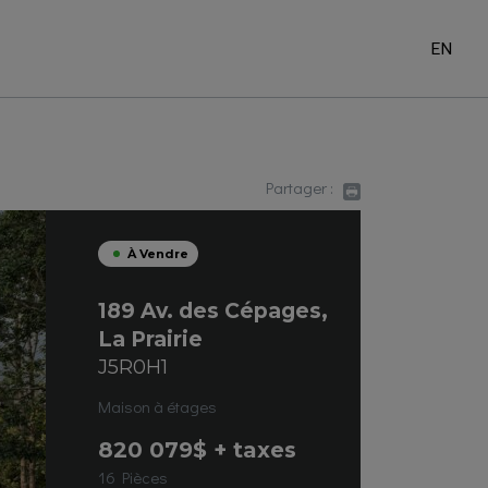
EN
Partager :
À Vendre
189 Av. des Cépages,
La Prairie
J5R0H1
Maison à étages
820 079
$ + taxes
16 Pièces