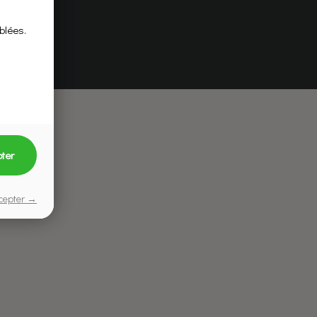
blées.
ter
cepter →