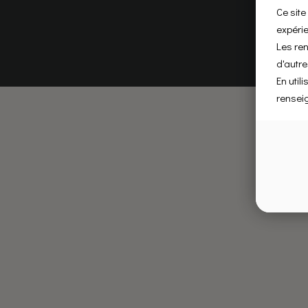
Ce site
expérie
Les re
d'autre
En util
rensei