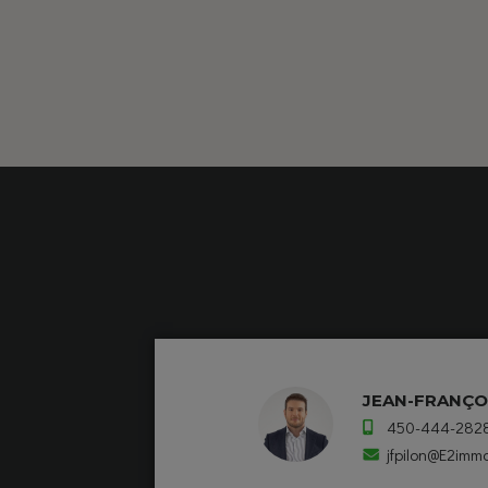
JEAN-FRANÇO
450-444-282
jfpilon@E2immo