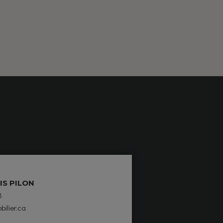
IS PILON
8
bilier.ca