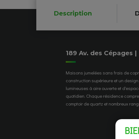
Description
D
189 Av. des Cépages |
Maisons jumelées sans frais de copro
couvert idéal pour profiter de l'extér
construction supérieure et un design 
permettent d'aménager jusqu'à 3 c
lumineuses à aire ouverte et d'espac
l'étage. Le sous-sol polyvalent peut ac
quotidien. Chaque résidence compren
salle de bain et jusqu'à 2 chambres
comptoir de quartz et nombreux rang
BI