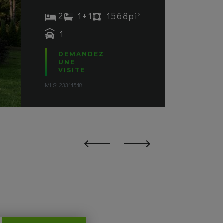
2
1+1
1568pi
2
1
DEMANDEZ
UNE
VISITE
MLS: 23311518