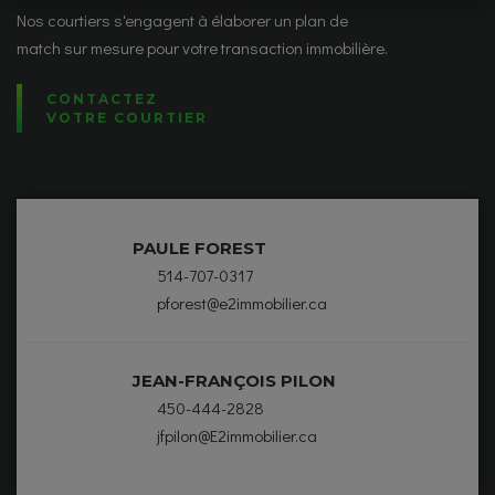
Nos courtiers s'engagent à élaborer un plan de
match sur mesure pour votre transaction immobilière.
CONTACTEZ
VOTRE COURTIER
PAULE FOREST
514-707-0317
pforest@e2immobilier.ca
JEAN-FRANÇOIS PILON
450-444-2828
jfpilon@E2immobilier.ca