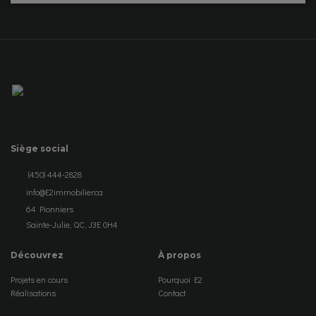
Siège social
(450) 444-2828
info@E2immobilier.ca
64 Pionniers
Sainte-Julie, QC, J3E 0H4
Découvrez
À propos
Projets en cours
Pourquoi E2
Réalisations
Contact