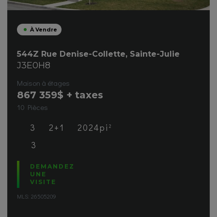
À Vendre
544Z Rue Denise-Collette, Sainte-Julie
J3E0H8
Maison à étages
867 359
$ + taxes
10 Pièces
3
2+1
2024pi
2
3
DEMANDEZ
UNE
VISITE
MLS: 26505209