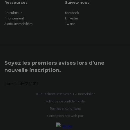
Ressources
Suivez-nous
Calculateur
Facebook
Financement
Linkedin
Alerte Immobilière
Twitter
Soyez les premiers avisés lors d’une
nouvelle inscription.
[formlift id="2413"]
© Tous droits réservés à E2 Immobilier
Politique de confidentialité
Termes et conditions
Conception site web par