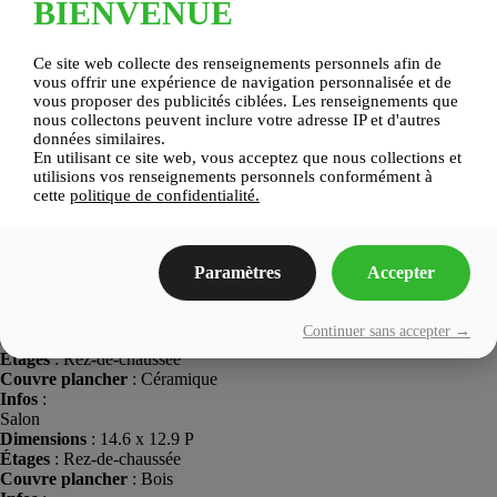
BIENVENUE
PENDERIE
9.9 x 4.10 P
2
Bois
(WALK-IN)
Ce site web collecte des renseignements personnels afin de
SALLE DE
vous offrir une expérience de navigation personnalisée et de
10.4 x 7.7 P
2
Céramique
BAINS
vous proposer des publicités ciblées. Les renseignements que
nous collectons peuvent inclure votre adresse IP et d'autres
données similaires.
SALLE DE
6.7 x 6.11 P
2
Céramique
En utilisant ce site web, vous acceptez que nous collections et
LAVAGE
utilisions vos renseignements personnels conformément à
cette
politique de confidentialité.
SALLE
14.2 x 12.4
Plancher
Sous-sol
FAMILIALE
P
flottant
SALLE
Paramètres
Accepter
8.4 x 5.2 P
Sous-sol
Béton
MÉCANIQUE
Hall d'entrée
Continuer sans accepter →
Dimensions
: 5.8 x 4.11 P
Étages
: Rez-de-chaussée
Couvre plancher
: Céramique
Infos
:
Salon
Dimensions
: 14.6 x 12.9 P
Étages
: Rez-de-chaussée
Couvre plancher
: Bois