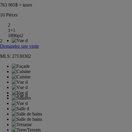
763 965
$ + taxes
10 Pièces
2
1+1
1896pi
2
2
Demandez une visite
MLS: 27130302