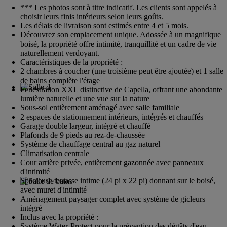
*** Les photos sont à titre indicatif. Les clients sont appelés à
choisir leurs finis intérieurs selon leurs goûts.
Les délais de livraison sont estimés entre 4 et 5 mois.
Découvrez son emplacement unique. Adossée à un magnifique
boisé, la propriété offre intimité, tranquillité et un cadre de vie
naturellement verdoyant.
Caractéristiques de la propriété :
2 chambres à coucher (une troisième peut être ajoutée) et 1 salle
de bains complète l'étage
Fenestration XXL distinctive de Capella, offrant une abondante
lumière naturelle et une vue sur la nature
Sous-sol entièrement aménagé avec salle familiale
2 espaces de stationnement intérieurs, intégrés et chauffés
Garage double largeur, intégré et chauffé
Plafonds de 9 pieds au rez-de-chaussée
Système de chauffage central au gaz naturel
Climatisation centrale
Cour arrière privée, entièrement gazonnée avec panneaux
d'intimité
Spacieuse terrasse intime (24 pi x 22 pi) donnant sur le boisé,
avec muret d'intimité
Aménagement paysager complet avec système de gicleurs
intégré
Inclus avec la propriété :
Système Water-Protect pour la prévention des dégâts d'eau