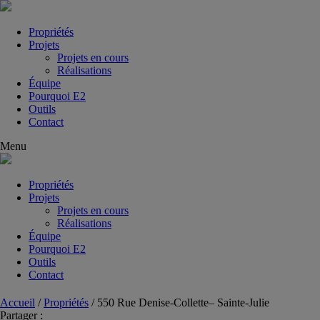
Propriétés
Projets
Projets en cours
Réalisations
Équipe
Pourquoi E2
Outils
Contact
Menu
Propriétés
Projets
Projets en cours
Réalisations
Équipe
Pourquoi E2
Outils
Contact
Accueil
/
Propriétés
/
550 Rue Denise-Collette– Sainte-Julie
Partager :