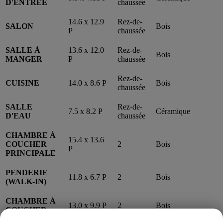
D'ENTRÉE
chaussée
14.6 x 12.9
Rez-de-
SALON
Bois
P
chaussée
SALLE À
13.6 x 12.0
Rez-de-
Bois
MANGER
P
chaussée
Rez-de-
CUISINE
14.0 x 8.6 P
Bois
chaussée
SALLE
Rez-de-
7.5 x 8.2 P
Céramique
D'EAU
chaussée
CHAMBRE À
15.4 x 13.6
COUCHER
2
Bois
P
PRINCIPALE
PENDERIE
11.8 x 6.7 P
2
Bois
(WALK-IN)
CHAMBRE À
13.0 x 9.9 P
2
Bois
COUCHER