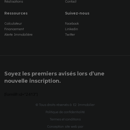
Réalisations
Contact
Ressources
Suivez-nous
Calculateur
Facebook
Financement
Linkedin
Alerte Immobilière
Twitter
Soyez les premiers avisés lors d’une
nouvelle inscription.
[formlift id="2413"]
© Tous droits réservés à E2 Immobilier
Politique de confidentialité
Termes et conditions
Conception site web par