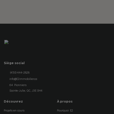
Siège social
(450) 444-2828
info@E2immobilier.ca
64 Pionniers
Sainte-Julie, QC, J3E 0H4
Découvrez
À propos
Projets en cours
Pourquoi E2